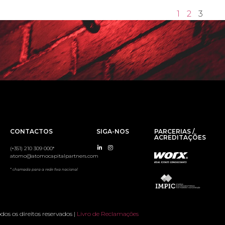
1
2
3
CONTACTOS
SIGA-NOS
PARCERIAS /
ACREDITAÇÕES
(+351) 210 309 000
*
atomo@atomocapitalpartners.com
* chamada para a rede fixa nacional
os os direitos reservados |
Livro de Reclamações