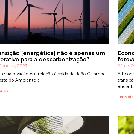
ansição (energética) não é apenas um
Econo
erativo para a descarbonização”
fotov
 Janeiro, 2023
24 de O
 a sua posição em relação à saída de João Galamba
A Econo
asta do Ambiente e
transiç
encont
ais »
Ler Mais