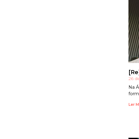
[Re
26 d
Na Á
form
Ler M