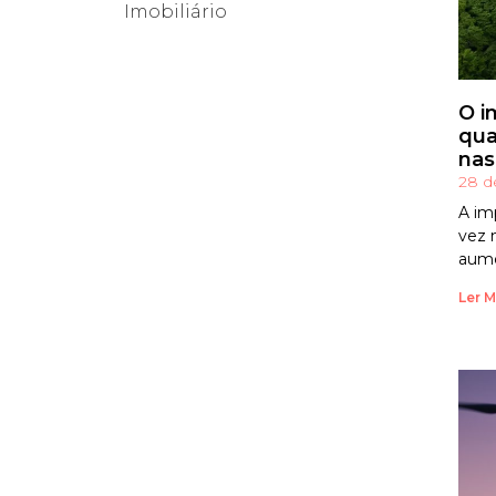
Imobiliário
O i
qua
nas
28 d
A im
vez 
aum
Ler M