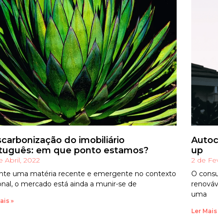
carbonização do imobiliário
Autoc
tuguês: em que ponto estamos?
up
e Abril, 2022
2 de Fe
nte uma matéria recente e emergente no contexto
O consu
onal, o mercado está ainda a munir-se de
renováv
uma
ais »
Ler Mais