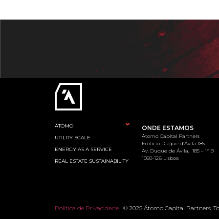
ÁTOMO
ONDE ESTAMOS
Átomo Capital Partners
UTILITY SCALE
Edifício Duque d’Ávila 185
ENERGY AS A SERVICE
Av. Duque de Ávila,
185 – 1º B
1050-126 Lisboa
REAL ESTATE SUSTAINABILITY
Política de Privacidade
| © 2025 Átomo Capital Partners. Tod