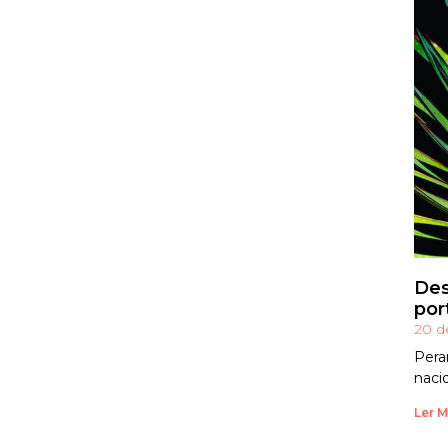
Des
por
20 d
Pera
naci
Ler M