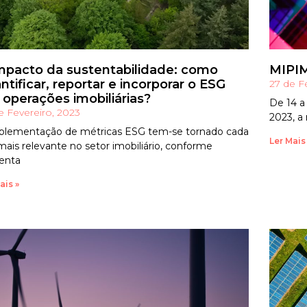
mpacto da sustentabilidade: como
MIPIM
ntificar, reportar e incorporar o ESG
27 de F
 operações imobiliárias?
De 14 a
e Fevereiro, 2023
2023, a 
plementação de métricas ESG tem-se tornado cada
Ler Mais
mais relevante no setor imobiliário, conforme
enta
ais »