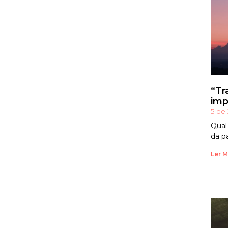
“Tr
imp
5 de
Qual
da p
Ler M