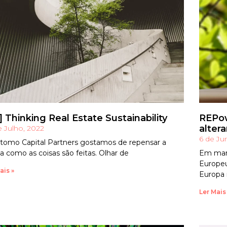
] Thinking Real Estate Sustainability
REPow
alter
e Julho, 2022
6 de Ju
tomo Capital Partners gostamos de repensar a
a como as coisas são feitas. Olhar de
Em març
Europeu
ais »
Europa
Ler Mais